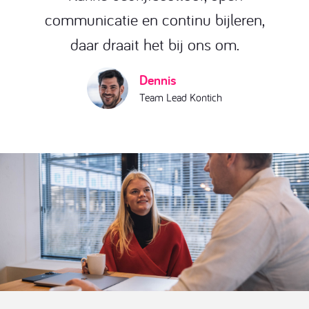
Tom
Patrick
communicatie en continu bijleren,
Java & Open Source Consultant
Java & Open Source Consultant
daar draait het bij ons om.
Dennis
Team Lead Kontich