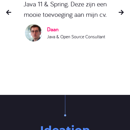
Java 11 & Spring. Deze zijn een
mooie toevoeging aan mijn cv.
Daan
Java & Open Source Consultant
Stef
Tom
Partner Cloudway - Cloud & Serverless
Java & Open Source Consultant
Competence Center