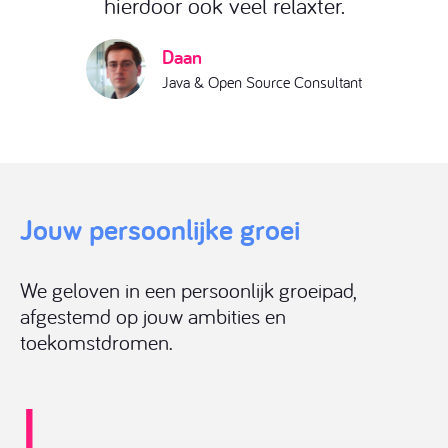
hierdoor ook veel relaxter.
Jeroen
Java & Open Source Consultant
Daan
Quinten
Java & Open Source Consultant
Java & Open Source Consultant
Jouw persoonlijke groei
We geloven in een persoonlijk groeipad,
afgestemd op jouw ambities en
toekomstdromen.