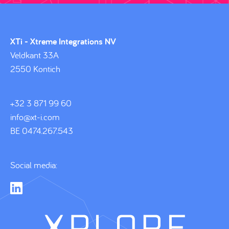
XTi - Xtreme Integrations NV
Veldkant 33A
2550 Kontich
+32 3 871 99 60
info@xt-i.com
BE 0474.267.543
Social media:
Lin
ke