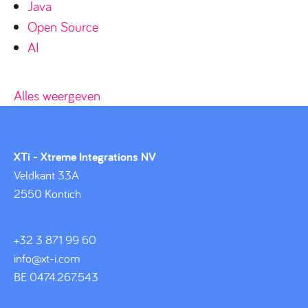
Java
Open Source
AI
Alles weergeven
XTi - Xtreme Integrations NV
Veldkant 33A
2550 Kontich
+32 3 871 99 60
info@xt-i.com
BE 0474.267.543