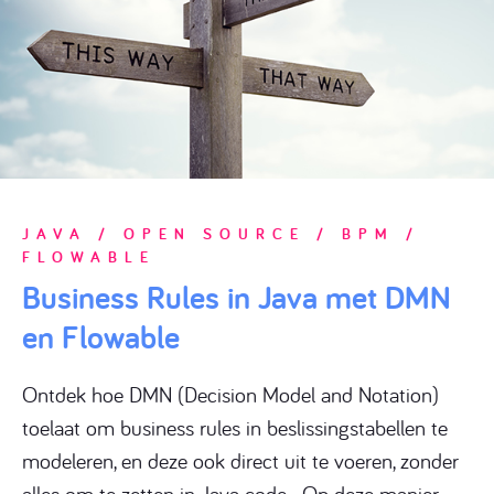
JAVA
/
OPEN SOURCE
/
BPM
/
FLOWABLE
Business Rules in Java met DMN
en Flowable
Ontdek hoe
DMN
(Decision Model and Notation)
toelaat om
business rules in beslissingstabellen te
modeleren
, en deze ook
direct uit te voeren
, zonder
alles om te zetten in Java code. Op deze manier